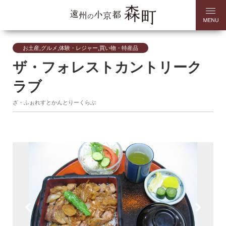
お土産,グルメ,体験・レジャー,買い物・特産品
ザ・フォレストカントリーク
ラブ
ざ・ふぉれすとかんとりーくらぶ