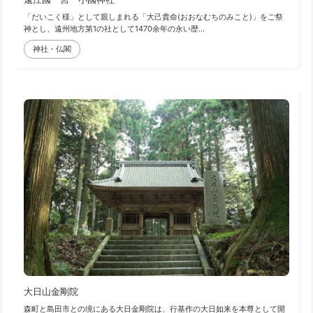
「だいこく様」として親しまれる「大己貴命(おおなむちのみこと)」をご祭
神とし、遠州地方第1の社として1470余年の永い歴...
神社・仏閣
大日山金剛院
森町と島田市との境にある大日金剛院は、行基作の大日如来を本尊として開