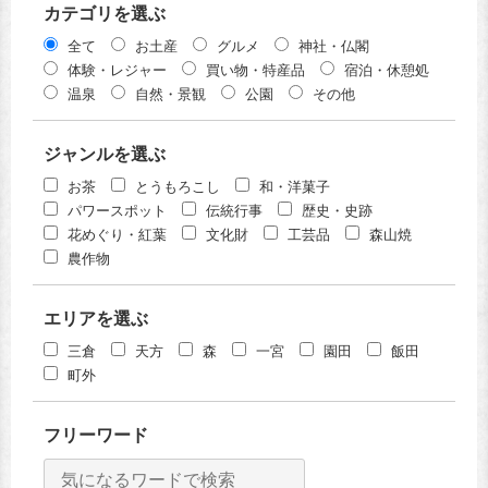
カテゴリを選ぶ
全て
お土産
グルメ
神社・仏閣
体験・レジャー
買い物・特産品
宿泊・休憩処
温泉
自然・景観
公園
その他
ジャンルを選ぶ
お茶
とうもろこし
和・洋菓子
パワースポット
伝統行事
歴史・史跡
花めぐり・紅葉
文化財
工芸品
森山焼
農作物
エリアを選ぶ
三倉
天方
森
一宮
園田
飯田
町外
フリーワード