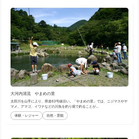
大河内清流 やまめの里
太田川を山手に上り、県道63号線沿い。「やまめの里」では、ニジマスやヤ
マメ、アマゴ、イワナなどの川魚を釣り堀で釣ることが...
体験・レジャー
自然・景観