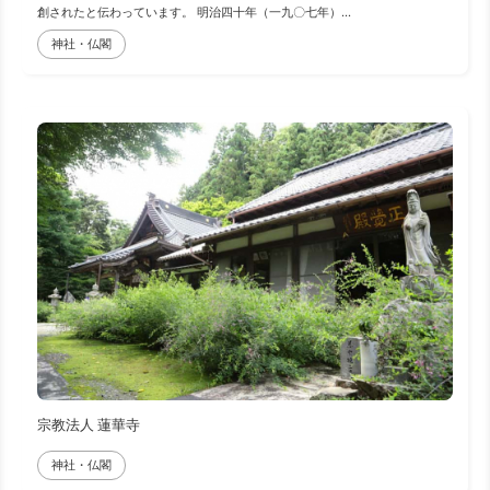
創されたと伝わっています。 明治四十年（一九〇七年）...
神社・仏閣
宗教法人 蓮華寺
神社・仏閣