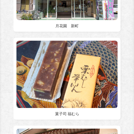
月花園 新町
菓子司 福むら