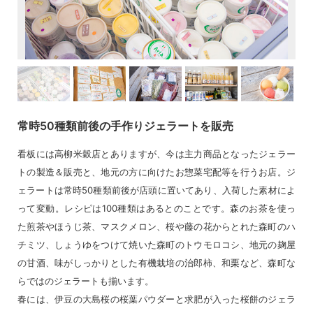
常時50種類前後の手作りジェラートを販売
看板には高柳米穀店とありますが、今は主力商品となったジェラー
トの製造＆販売と、地元の方に向けたお惣菜宅配等を行うお店。ジ
ェラートは常時50種類前後が店頭に置いてあり、入荷した素材によ
って変動。レシピは100種類はあるとのことです。森のお茶を使っ
た煎茶やほうじ茶、マスクメロン、桜や藤の花からとれた森町のハ
チミツ、しょうゆをつけて焼いた森町のトウモロコシ、地元の麹屋
の甘酒、味がしっかりとした有機栽培の治郎柿、和栗など、森町な
らではのジェラートも揃います。
春には、伊豆の大島桜の桜葉パウダーと求肥が入った桜餅のジェラ