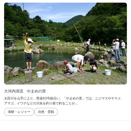
大河内清流 やまめの里
太田川を山手に上り、県道63号線沿い。「やまめの里」では、ニジマスやヤマメ、
アマゴ、イワナなどの川魚を釣り堀で釣ることが...
体験・レジャー
自然・景観