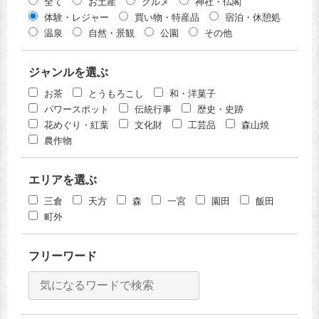
全て
お土産
グルメ
神社・仏閣
体験・レジャー
買い物・特産品
宿泊・休憩処
温泉
自然・景観
公園
その他
ジャンルを選ぶ
お茶
とうもろこし
和・洋菓子
パワースポット
伝統行事
歴史・史跡
花めぐり・紅葉
文化財
工芸品
森山焼
農作物
エリアを選ぶ
三倉
天方
森
一宮
園田
飯田
町外
フリーワード