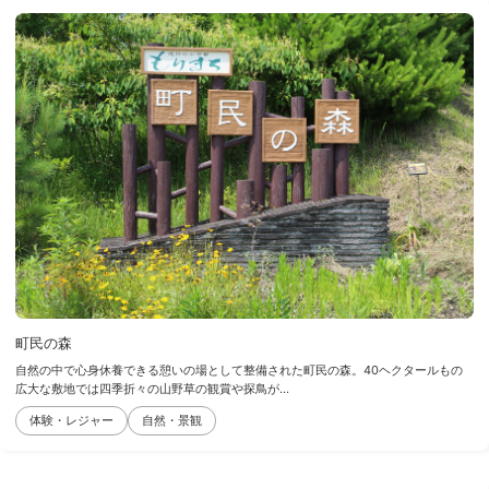
町民の森
自然の中で心身休養できる憩いの場として整備された町民の森。40ヘクタールもの
広大な敷地では四季折々の山野草の観賞や探鳥が...
体験・レジャー
自然・景観