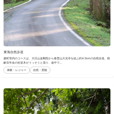
東海自然歩道
森町管内のコースは、大日山金剛院から春埜山大光寺を結ぶ約4.5kmの自然歩道。樹
齢百年余の杉並木がうっそうと茂り、途中で...
体験・レジャー
自然・景観