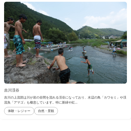
吉川渓谷
吉川の上流部は川が岩の谷間を流れる渓谷になっており、水辺の鳥「カワセミ」や渓
流魚「アマゴ」も棲息しています。特に新緑や紅...
体験・レジャー
自然・景観