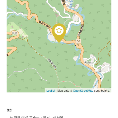
Leaflet
| Map data ©
OpenStreetMap
contributors,
住所
静岡県 森町 三倉一ノ瀬バス停付近