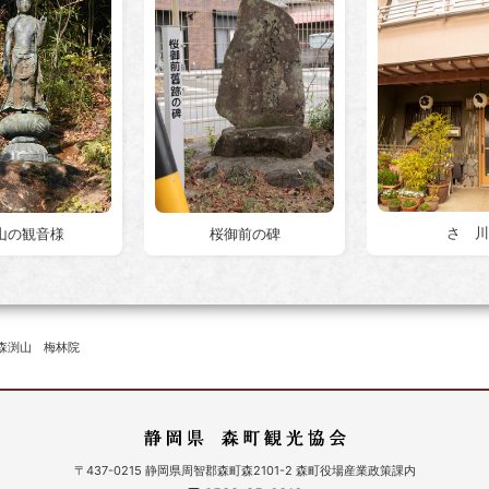
さゝ川
桜御前の碑
山の観音様
森渕山 梅林院
〒437-0215 静岡県周智郡森町森2101-2 森町役場産業政策課内