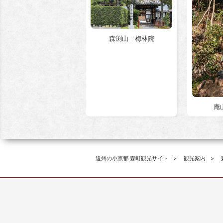
森渕山 梅林院
庵
遠州の小京都 森町観光サイト
観光案内