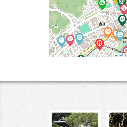
Leaflet
| 