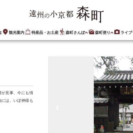
は
観光案内
特産品・お土産
森町さんぽ
森町便り
ライブ
楼が見事、今にも情
内には、いぼ神様も