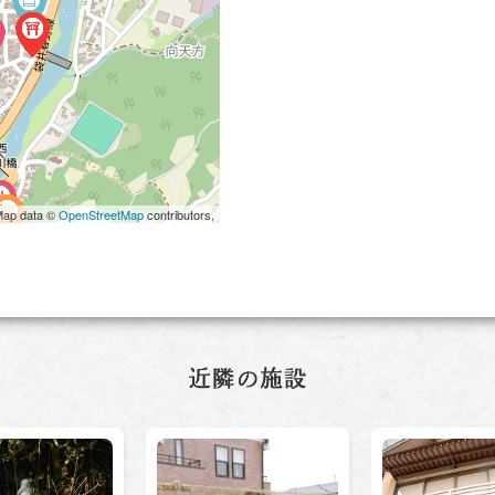
Map data ©
OpenStreetMap
contributors,