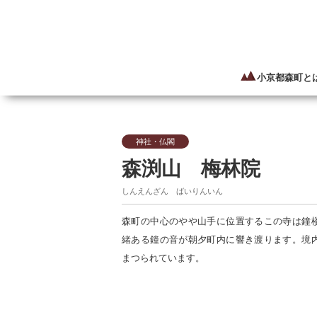
小京都森町と
神社・仏閣
森渕山 梅林院
しんえんざん ばいりんいん
森町の中心のやや山手に位置するこの寺は鐘
緒ある鐘の音が朝夕町内に響き渡ります。境
まつられています。