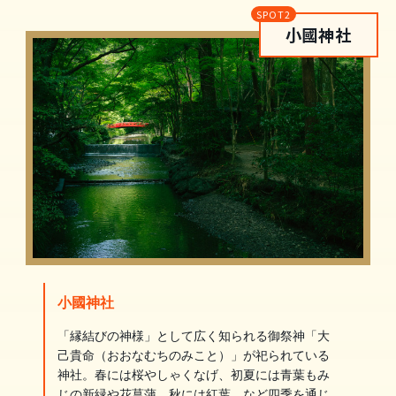
小國神社
小國神社
「縁結びの神様」として広く知られる御祭神「大
己貴命（おおなむちのみこと）」が祀られている
神社。春には桜やしゃくなげ、初夏には青葉もみ
じの新緑や花菖蒲、秋には紅葉、など四季を通じ