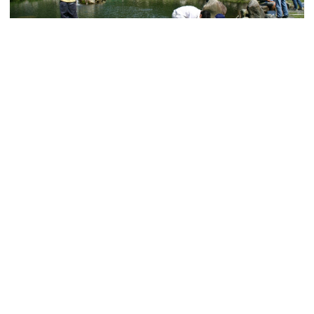
大河内清流 やまめの里
太田川を山手に上り、県道63号線沿い。「やまめの里」では、ニジマスやヤマメ、
アマゴ、イワナなどの川魚を釣り堀で釣ることが...
体験・レジャー
自然・景観