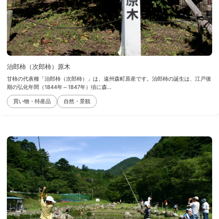
治郎柿（次郎柿）原木
甘柿の代表種「治郎柿（次郎柿）」は、遠州森町原産です。治郎柿の誕生は、江戸後
期の弘化年間（1844年～1847年）頃に森...
買い物・特産品
自然・景観