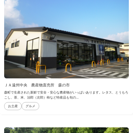
ＪＡ遠州中央 農産物直売所 森の市
森町で生産された新鮮で安全・安心な農産物がいっぱいあります。レタス、とうもろ
こし、茶、米、治郎（次郎）柿など特産品も旬の...
お土産
グルメ