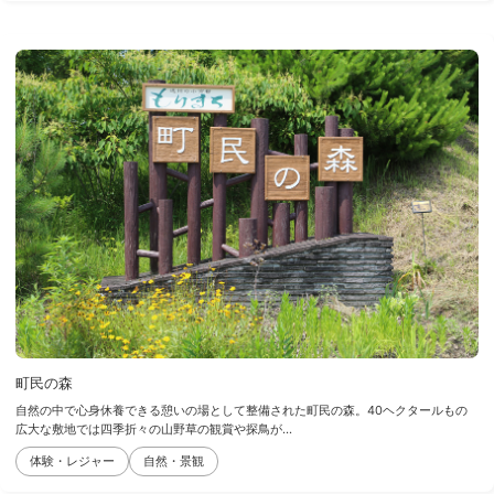
町民の森
自然の中で心身休養できる憩いの場として整備された町民の森。40ヘクタールもの
広大な敷地では四季折々の山野草の観賞や探鳥が...
体験・レジャー
自然・景観