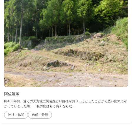
阿佐姫塚
約400年前、近くの天方城に阿佐姫とい姫様がおり、ふとしたことから悪い病気にか
かってしまった際、「私の病はもう良くならな...
神社・仏閣
自然・景観