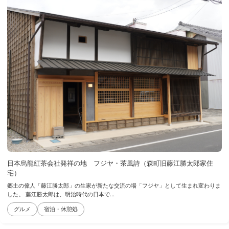
日本烏龍紅茶会社発祥の地 フジヤ・茶風詩（森町旧藤江勝太郎家住
宅）
郷土の偉人「藤江勝太郎」の生家が新たな交流の場「フジヤ」として生まれ変わりま
した。 藤江勝太郎は、明治時代の日本で...
グルメ
宿泊・休憩処