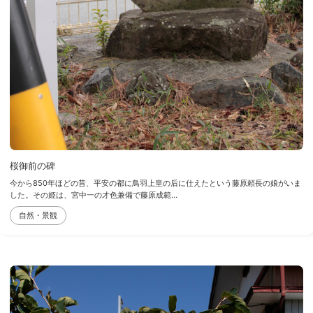
桜御前の碑
今から850年ほどの昔、平安の都に鳥羽上皇の后に仕えたという藤原頼長の娘がいま
した。その姫は、宮中一の才色兼備で藤原成範...
自然・景観