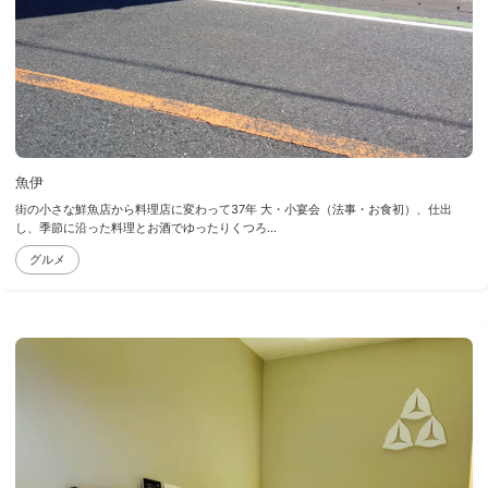
魚伊
街の小さな鮮魚店から料理店に変わって37年 大・小宴会（法事・お食初）、仕出
し、季節に沿った料理とお酒でゆったりくつろ...
グルメ