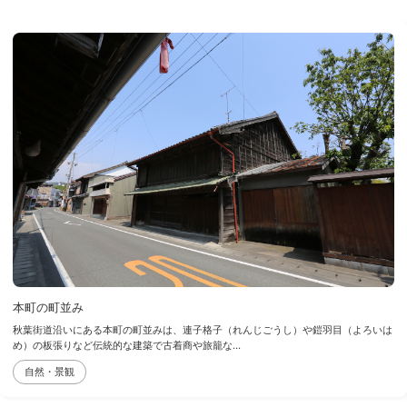
本町の町並み
秋葉街道沿いにある本町の町並みは、連子格子（れんじごうし）や鎧羽目（よろいは
め）の板張りなど伝統的な建築で古着商や旅籠な...
自然・景観