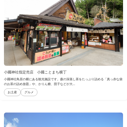
小國神社指定売店 小國ことまち横丁
小國神社鳥居の横にある観光施設です。森の深蒸し茶をたっぷり詰める「真っ赤な袋
のお茶の詰め放題」や、かりん糖、団子などが大...
お土産
グルメ