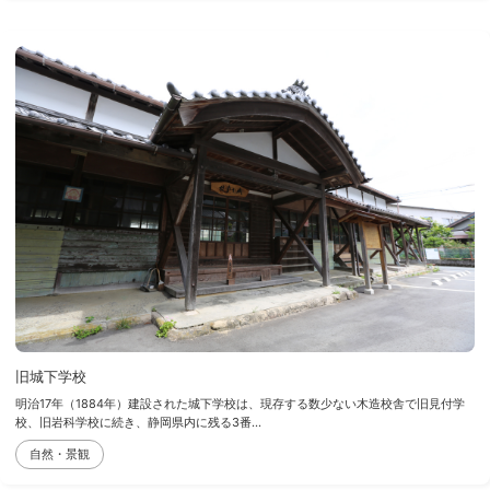
旧城下学校
明治17年（1884年）建設された城下学校は、現存する数少ない木造校舎で旧見付学
校、旧岩科学校に続き、静岡県内に残る3番...
自然・景観